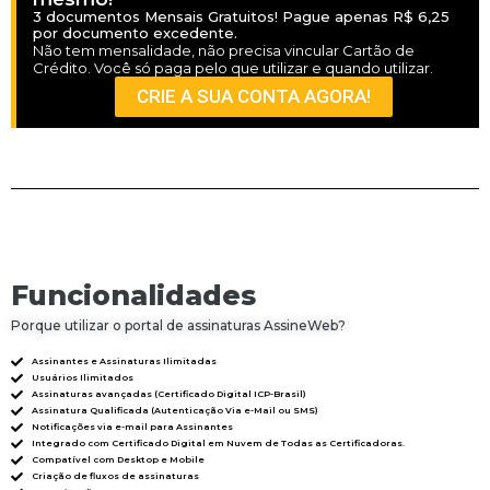
3 documentos Mensais Gratuitos! Pague apenas R$ 6,25
por documento excedente.
Não tem mensalidade, não precisa vincular Cartão de
Crédito. Você só paga pelo que utilizar e quando utilizar.
CRIE A SUA CONTA AGORA!
Funcionalidades
Porque utilizar o portal de assinaturas AssineWeb?
Assinantes e Assinaturas Ilimitadas
Usuários Ilimitados
Assinaturas avançadas (Certificado Digital ICP-Brasil)
Assinatura Qualificada (Autenticação Via e-Mail ou SMS)
Notificações via e-mail para Assinantes
Integrado com Certificado Digital em Nuvem de Todas as Certificadoras.
Compatível com Desktop e Mobile
Criação de fluxos de assinaturas